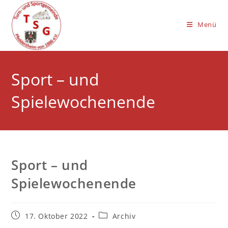
Zum
Inhalt
Menü
springen
Sport – und
Spielewochenende
Sport – und
Spielewochenende
Beitrag
Beitrags-
17. Oktober 2022
Archiv
veröffentlicht:
Kategorie: