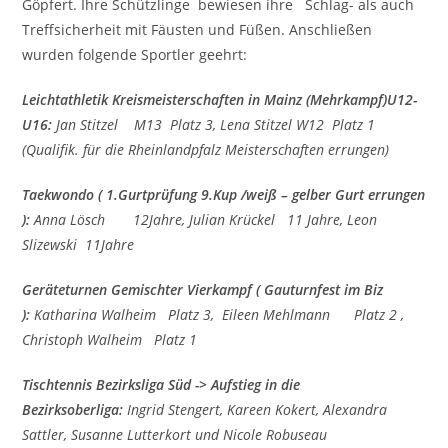
Göpfert. Ihre Schützlinge bewiesen ihre Schlag- als auch
Treffsicherheit mit Fäusten und Füßen. Anschließen
wurden folgende Sportler geehrt:
Leichtathletik
Kreismeisterschaften in Mainz (Mehrkampf)U12-
U16:
Jan Stitzel M13 Platz 3, Lena Stitzel W12 Platz 1
(Qualifik. für die Rheinlandpfalz Meisterschaften errungen)
Taekwondo ( 1.Gurtprüfung 9.Kup /weiß – gelber Gurt errungen
):
Anna Lösch 12Jahre, Julian Krückel 11 Jahre, Leon
Slizewski 11Jahre
Geräteturnen
Gemischter Vierkampf ( Gauturnfest im Biz
):
Katharina Walheim Platz 3, Eileen Mehlmann Platz 2 ,
Christoph Walheim Platz 1
Tischtennis Bezirksliga Süd -> Aufstieg in die
Bezirksoberliga:
Ingrid Stengert, Kareen Kokert, Alexandra
Sattler,
Susanne Lutterkort und Nicole Robuseau