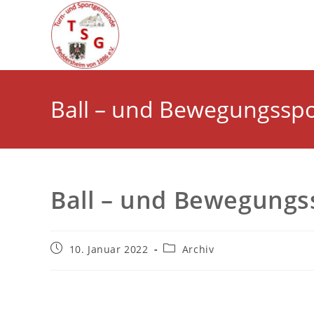
Zum
Inhalt
springen
Ball – und Bewegungsspor
Ball – und Bewegungss
Beitrag
Beitrags-
10. Januar 2022
Archiv
veröffentlicht:
Kategorie: