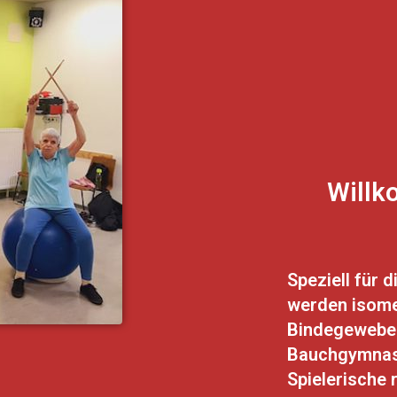
Willk
Speziell für
werden isome
Bindegewebes
Bauchgymnast
Spielerische 